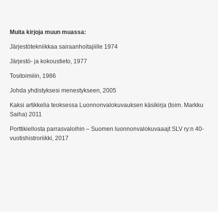
Muita kirjoja muun muassa:
Järjestötekniikkaa sairaanhoitajiille 1974
Järjestö- ja kokoustieto, 1977
Tositoimiiin, 1986
Johda yhdistyksesi menestykseen, 2005
Kaksi artikkelia teoksessa Luonnonvalokuvauksen käsikirja (toim. Markku
Saiha) 2011
Porttikiellosta parrasvaloihin – Suomen luonnonvalokuvaaajt SLV ry:n 40-
vuotishistroriikki, 2017