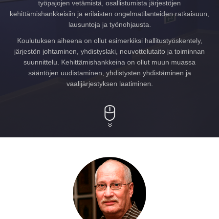
työpajojen vetämistä, osallistumista järjestöjen
kehittämishankkeisiin ja erilaisten ongelmatilanteiden ratkaisuun,
lausuntoja ja työnohjausta.
Koulutuksen aiheena on ollut esimerkiksi hallitustyöskentely,
järjestön johtaminen, yhdistyslaki, neuvottelutaito ja toiminnan
suunnittelu. Kehittämishankkeina on ollut muun muassa
sääntöjen uudistaminen, yhdistysten yhdistäminen ja
vaalijärjestyksen laatiminen.