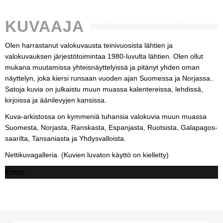
KUVAAJA
Olen harrastanut valokuvausta teinivuosista lähtien ja
valokuvauksen järjestötoimintaa 1980-luvulta lähtien. Olen ollut
mukana muutamissa yhteisnäyttelyissä ja pitänyt yhden oman
näyttelyn, joka kiersi runsaan vuoden ajan Suomessa ja Norjassa..
Satoja kuvia on julkaistu muun muassa kalentereissa, lehdissä,
kirjoissa ja äänilevyjen kansissa.
Kuva-arkistossa on kymmeniä tuhansia valokuvia muun muassa
Suomesta, Norjasta, Ranskasta, Espanjasta, Ruotsista, Galapagos-
saarilta, Tansaniasta ja Yhdysvalloista.
Nettikuvagalleria. (Kuvien luvaton käyttö on kielletty)
Error