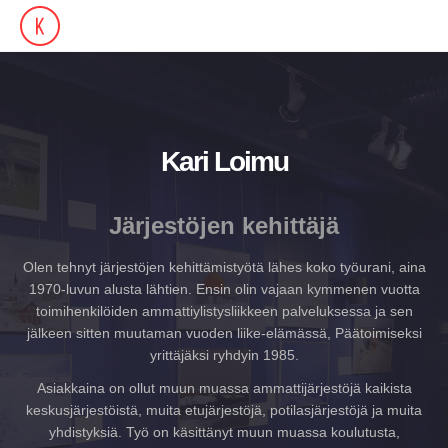
Kari Loimu
Järjestöjen kehittäjä
Olen tehnyt järjestöjen kehittämistyötä lähes koko työurani, aina
1970-luvun alusta lähtien. Ensin olin vajaan kymmenen vuotta
toimihenkilöiden ammattiylistysliikkeen palveluksessa ja sen
jälkeen sitten muutaman vuoden liike-elämässä, Päätoimiseksi
yrittäjäksi ryhdyin 1985.
Asiakkaina on ollut muun muassa ammattijärjestöjä kaikista
keskusjärjestöistä, muita etujärjestöjä, potilasjärjestöjä ja muita
yhdistyksiä. Työ on käsittänyt muun muassa koulutusta,