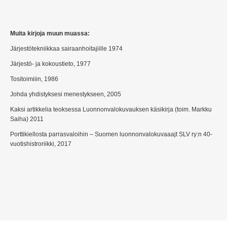
Muita kirjoja muun muassa:
Järjestötekniikkaa sairaanhoitajiille 1974
Järjestö- ja kokoustieto, 1977
Tositoimiiin, 1986
Johda yhdistyksesi menestykseen, 2005
Kaksi artikkelia teoksessa Luonnonvalokuvauksen käsikirja (toim. Markku
Saiha) 2011
Porttikiellosta parrasvaloihin – Suomen luonnonvalokuvaaajt SLV ry:n 40-
vuotishistroriikki, 2017