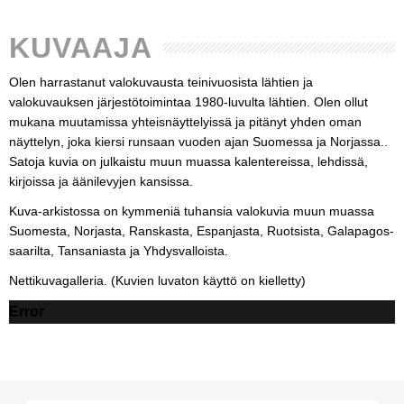
KUVAAJA
Olen harrastanut valokuvausta teinivuosista lähtien ja
valokuvauksen järjestötoimintaa 1980-luvulta lähtien. Olen ollut
mukana muutamissa yhteisnäyttelyissä ja pitänyt yhden oman
näyttelyn, joka kiersi runsaan vuoden ajan Suomessa ja Norjassa..
Satoja kuvia on julkaistu muun muassa kalentereissa, lehdissä,
kirjoissa ja äänilevyjen kansissa.
Kuva-arkistossa on kymmeniä tuhansia valokuvia muun muassa
Suomesta, Norjasta, Ranskasta, Espanjasta, Ruotsista, Galapagos-
saarilta, Tansaniasta ja Yhdysvalloista.
Nettikuvagalleria. (Kuvien luvaton käyttö on kielletty)
Error