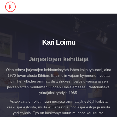
Kari Loimu
Järjestöjen kehittäjä
Olen tehnyt järjestöjen kehittämistyötä lähes koko työurani, aina
1970-luvun alusta lähtien. Ensin olin vajaan kymmenen vuotta
toimihenkilöiden ammattiylistysliikkeen palveluksessa ja sen
jälkeen sitten muutaman vuoden liike-elämässä, Päätoimiseksi
yrittäjäksi ryhdyin 1985.
Asiakkaina on ollut muun muassa ammattijärjestöjä kaikista
keskusjärjestöistä, muita etujärjestöjä, potilasjärjestöjä ja muita
yhdistyksiä. Työ on käsittänyt muun muassa koulutusta,