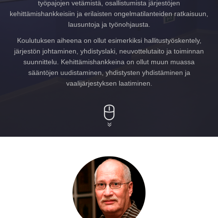
työpajojen vetämistä, osallistumista järjestöjen
kehittämishankkeisiin ja erilaisten ongelmatilanteiden ratkaisuun,
lausuntoja ja työnohjausta.
Koulutuksen aiheena on ollut esimerkiksi hallitustyöskentely,
järjestön johtaminen, yhdistyslaki, neuvottelutaito ja toiminnan
suunnittelu. Kehittämishankkeina on ollut muun muassa
sääntöjen uudistaminen, yhdistysten yhdistäminen ja
vaalijärjestyksen laatiminen.