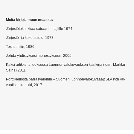
Muita kirjoja muun muassa:
Järjestötekniikkaa sairaanhoitajiille 1974
Järjestö- ja kokoustieto, 1977
Tositoimiiin, 1986
Johda yhdistyksesi menestykseen, 2005
Kaksi artikkelia teoksessa Luonnonvalokuvauksen käsikirja (toim. Markku
Saiha) 2011
Porttikiellosta parrasvaloihin – Suomen luonnonvalokuvaaajt SLV ry:n 40-
vuotishistroriikki, 2017