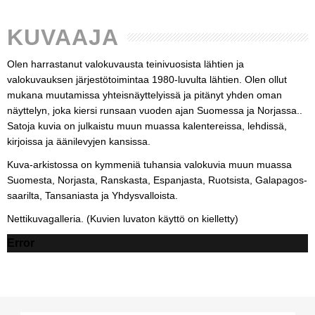
KUVAAJA
Olen harrastanut valokuvausta teinivuosista lähtien ja
valokuvauksen järjestötoimintaa 1980-luvulta lähtien. Olen ollut
mukana muutamissa yhteisnäyttelyissä ja pitänyt yhden oman
näyttelyn, joka kiersi runsaan vuoden ajan Suomessa ja Norjassa..
Satoja kuvia on julkaistu muun muassa kalentereissa, lehdissä,
kirjoissa ja äänilevyjen kansissa.
Kuva-arkistossa on kymmeniä tuhansia valokuvia muun muassa
Suomesta, Norjasta, Ranskasta, Espanjasta, Ruotsista, Galapagos-
saarilta, Tansaniasta ja Yhdysvalloista.
Nettikuvagalleria. (Kuvien luvaton käyttö on kielletty)
Error