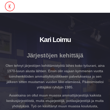
Kari Loimu
Järjestöjen kehittäjä
Olen tehnyt järjestöjen kehittämistyötä lähes koko työurani, aina
1970-luvun alusta lähtien. Ensin olin vajaan kymmenen vuotta
toimihenkilöiden ammattiylistysliikkeen palveluksessa ja sen
jälkeen sitten muutaman vuoden liike-elämässä, Päätoimiseksi
yrittäjäksi ryhdyin 1985.
Asiakkaina on ollut muun muassa ammattijärjestöjä kaikista
keskusjärjestöistä, muita etujärjestöjä, potilasjärjestöjä ja muita
yhdistyksiä. Työ on käsittänyt muun muassa koulutusta,