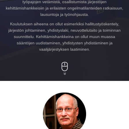
työpajojen vetämistä, osallistumista järjestöjen
kehittämishankkeisiin ja erilaisten ongelmatilanteiden ratkaisuun,
lausuntoja ja työnohjausta.
Koulutuksen aiheena on ollut esimerkiksi hallitustyöskentely,
järjestön johtaminen, yhdistyslaki, neuvottelutaito ja toiminnan
suunnittelu. Kehittämishankkeina on ollut muun muassa
sääntöjen uudistaminen, yhdistysten yhdistäminen ja
vaalijärjestyksen laatiminen.