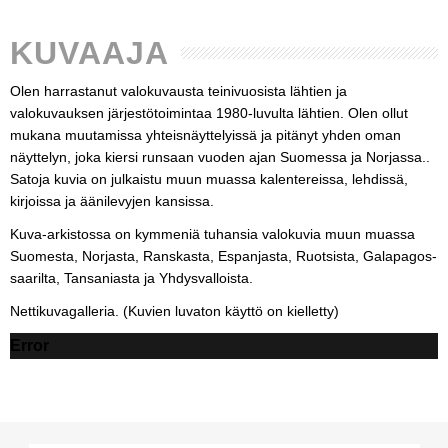
KUVAAJA
Olen harrastanut valokuvausta teinivuosista lähtien ja
valokuvauksen järjestötoimintaa 1980-luvulta lähtien. Olen ollut
mukana muutamissa yhteisnäyttelyissä ja pitänyt yhden oman
näyttelyn, joka kiersi runsaan vuoden ajan Suomessa ja Norjassa..
Satoja kuvia on julkaistu muun muassa kalentereissa, lehdissä,
kirjoissa ja äänilevyjen kansissa.
Kuva-arkistossa on kymmeniä tuhansia valokuvia muun muassa
Suomesta, Norjasta, Ranskasta, Espanjasta, Ruotsista, Galapagos-
saarilta, Tansaniasta ja Yhdysvalloista.
Nettikuvagalleria. (Kuvien luvaton käyttö on kielletty)
Error