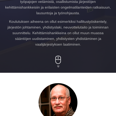
työpajojen vetämistä, osallistumista järjestöjen
kehittämishankkeisiin ja erilaisten ongelmatilanteiden ratkaisuun,
lausuntoja ja työnohjausta.
Koulutuksen aiheena on ollut esimerkiksi hallitustyöskentely,
järjestön johtaminen, yhdistyslaki, neuvottelutaito ja toiminnan
suunnittelu. Kehittämishankkeina on ollut muun muassa
sääntöjen uudistaminen, yhdistysten yhdistäminen ja
vaalijärjestyksen laatiminen.