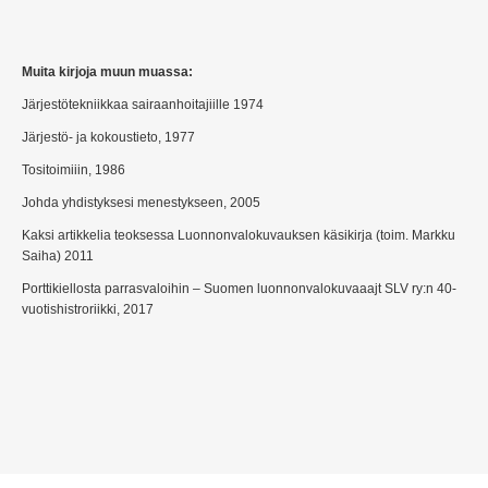
Muita kirjoja muun muassa:
Järjestötekniikkaa sairaanhoitajiille 1974
Järjestö- ja kokoustieto, 1977
Tositoimiiin, 1986
Johda yhdistyksesi menestykseen, 2005
Kaksi artikkelia teoksessa Luonnonvalokuvauksen käsikirja (toim. Markku
Saiha) 2011
Porttikiellosta parrasvaloihin – Suomen luonnonvalokuvaaajt SLV ry:n 40-
vuotishistroriikki, 2017