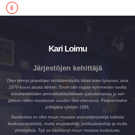
Kari Loimu
Järjestöjen kehittäjä
Olen tehnyt järjestöjen kehittämistyötä lähes koko työurani, aina
1970-luvun alusta lähtien. Ensin olin vajaan kymmenen vuotta
toimihenkilöiden ammattiylistysliikkeen palveluksessa ja sen
jälkeen sitten muutaman vuoden liike-elämässä, Päätoimiseksi
yrittäjäksi ryhdyin 1985.
Asiakkaina on ollut muun muassa ammattijärjestöjä kaikista
keskusjärjestöistä, muita etujärjestöjä, potilasjärjestöjä ja muita
yhdistyksiä. Työ on käsittänyt muun muassa koulutusta,