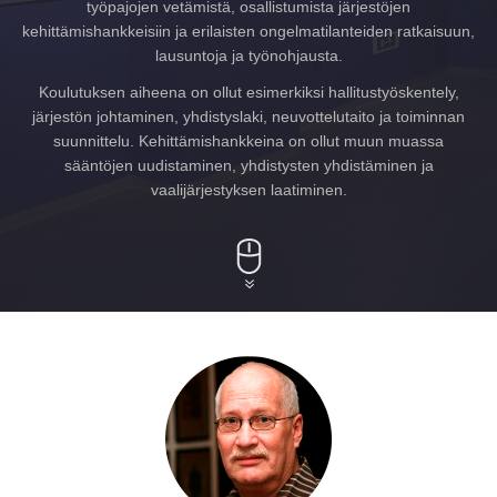
työpajojen vetämistä, osallistumista järjestöjen
kehittämishankkeisiin ja erilaisten ongelmatilanteiden ratkaisuun,
lausuntoja ja työnohjausta.
Koulutuksen aiheena on ollut esimerkiksi hallitustyöskentely,
järjestön johtaminen, yhdistyslaki, neuvottelutaito ja toiminnan
suunnittelu. Kehittämishankkeina on ollut muun muassa
sääntöjen uudistaminen, yhdistysten yhdistäminen ja
vaalijärjestyksen laatiminen.