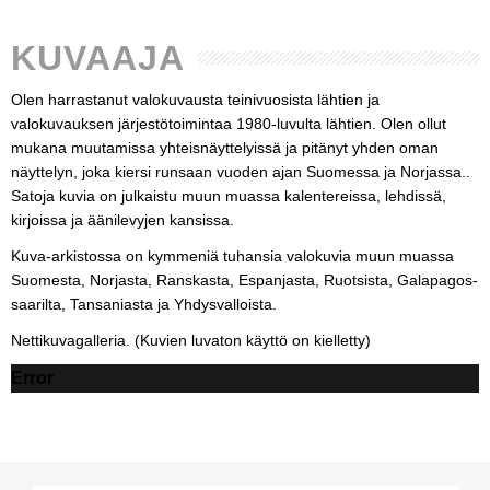
KUVAAJA
Olen harrastanut valokuvausta teinivuosista lähtien ja
valokuvauksen järjestötoimintaa 1980-luvulta lähtien. Olen ollut
mukana muutamissa yhteisnäyttelyissä ja pitänyt yhden oman
näyttelyn, joka kiersi runsaan vuoden ajan Suomessa ja Norjassa..
Satoja kuvia on julkaistu muun muassa kalentereissa, lehdissä,
kirjoissa ja äänilevyjen kansissa.
Kuva-arkistossa on kymmeniä tuhansia valokuvia muun muassa
Suomesta, Norjasta, Ranskasta, Espanjasta, Ruotsista, Galapagos-
saarilta, Tansaniasta ja Yhdysvalloista.
Nettikuvagalleria. (Kuvien luvaton käyttö on kielletty)
Error