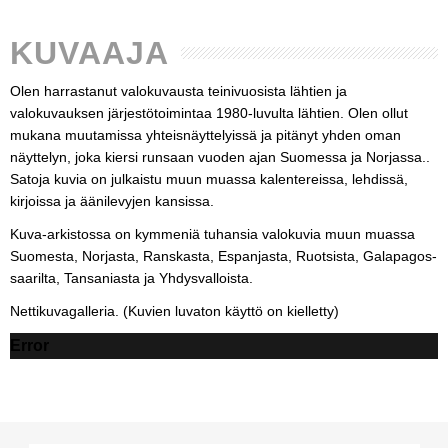
KUVAAJA
Olen harrastanut valokuvausta teinivuosista lähtien ja
valokuvauksen järjestötoimintaa 1980-luvulta lähtien. Olen ollut
mukana muutamissa yhteisnäyttelyissä ja pitänyt yhden oman
näyttelyn, joka kiersi runsaan vuoden ajan Suomessa ja Norjassa..
Satoja kuvia on julkaistu muun muassa kalentereissa, lehdissä,
kirjoissa ja äänilevyjen kansissa.
Kuva-arkistossa on kymmeniä tuhansia valokuvia muun muassa
Suomesta, Norjasta, Ranskasta, Espanjasta, Ruotsista, Galapagos-
saarilta, Tansaniasta ja Yhdysvalloista.
Nettikuvagalleria. (Kuvien luvaton käyttö on kielletty)
Error