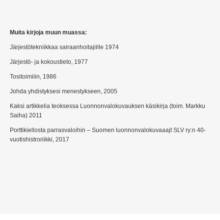
Muita kirjoja muun muassa:
Järjestötekniikkaa sairaanhoitajiille 1974
Järjestö- ja kokoustieto, 1977
Tositoimiiin, 1986
Johda yhdistyksesi menestykseen, 2005
Kaksi artikkelia teoksessa Luonnonvalokuvauksen käsikirja (toim. Markku
Saiha) 2011
Porttikiellosta parrasvaloihin – Suomen luonnonvalokuvaaajt SLV ry:n 40-
vuotishistroriikki, 2017