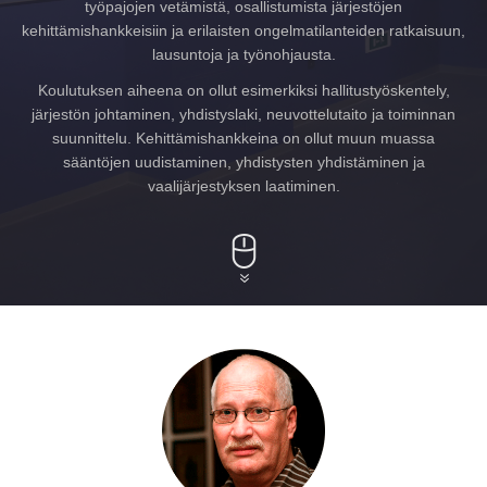
työpajojen vetämistä, osallistumista järjestöjen
kehittämishankkeisiin ja erilaisten ongelmatilanteiden ratkaisuun,
lausuntoja ja työnohjausta.
Koulutuksen aiheena on ollut esimerkiksi hallitustyöskentely,
järjestön johtaminen, yhdistyslaki, neuvottelutaito ja toiminnan
suunnittelu. Kehittämishankkeina on ollut muun muassa
sääntöjen uudistaminen, yhdistysten yhdistäminen ja
vaalijärjestyksen laatiminen.