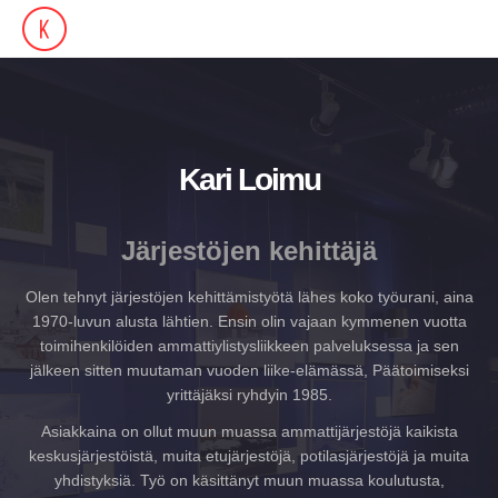
Kari Loimu
Järjestöjen kehittäjä
Olen tehnyt järjestöjen kehittämistyötä lähes koko työurani, aina
1970-luvun alusta lähtien. Ensin olin vajaan kymmenen vuotta
toimihenkilöiden ammattiylistysliikkeen palveluksessa ja sen
jälkeen sitten muutaman vuoden liike-elämässä, Päätoimiseksi
yrittäjäksi ryhdyin 1985.
Asiakkaina on ollut muun muassa ammattijärjestöjä kaikista
keskusjärjestöistä, muita etujärjestöjä, potilasjärjestöjä ja muita
yhdistyksiä. Työ on käsittänyt muun muassa koulutusta,