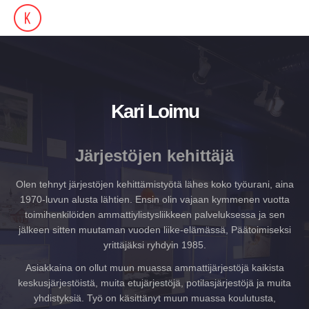
Kari Loimu
Järjestöjen kehittäjä
Olen tehnyt järjestöjen kehittämistyötä lähes koko työurani, aina
1970-luvun alusta lähtien. Ensin olin vajaan kymmenen vuotta
toimihenkilöiden ammattiylistysliikkeen palveluksessa ja sen
jälkeen sitten muutaman vuoden liike-elämässä, Päätoimiseksi
yrittäjäksi ryhdyin 1985.
Asiakkaina on ollut muun muassa ammattijärjestöjä kaikista
keskusjärjestöistä, muita etujärjestöjä, potilasjärjestöjä ja muita
yhdistyksiä. Työ on käsittänyt muun muassa koulutusta,