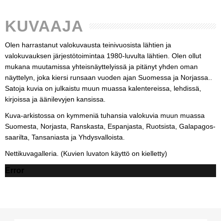
KUVAAJA
Olen harrastanut valokuvausta teinivuosista lähtien ja
valokuvauksen järjestötoimintaa 1980-luvulta lähtien. Olen ollut
mukana muutamissa yhteisnäyttelyissä ja pitänyt yhden oman
näyttelyn, joka kiersi runsaan vuoden ajan Suomessa ja Norjassa..
Satoja kuvia on julkaistu muun muassa kalentereissa, lehdissä,
kirjoissa ja äänilevyjen kansissa.
Kuva-arkistossa on kymmeniä tuhansia valokuvia muun muassa
Suomesta, Norjasta, Ranskasta, Espanjasta, Ruotsista, Galapagos-
saarilta, Tansaniasta ja Yhdysvalloista.
Nettikuvagalleria. (Kuvien luvaton käyttö on kielletty)
Error