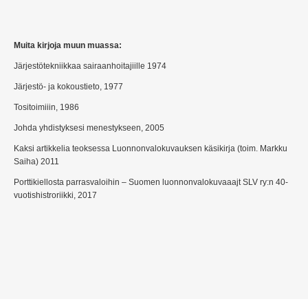
Muita kirjoja muun muassa:
Järjestötekniikkaa sairaanhoitajiille 1974
Järjestö- ja kokoustieto, 1977
Tositoimiiin, 1986
Johda yhdistyksesi menestykseen, 2005
Kaksi artikkelia teoksessa Luonnonvalokuvauksen käsikirja (toim. Markku
Saiha) 2011
Porttikiellosta parrasvaloihin – Suomen luonnonvalokuvaaajt SLV ry:n 40-
vuotishistroriikki, 2017