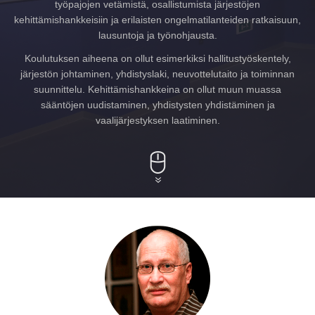
työpajojen vetämistä, osallistumista järjestöjen
kehittämishankkeisiin ja erilaisten ongelmatilanteiden ratkaisuun,
lausuntoja ja työnohjausta.
Koulutuksen aiheena on ollut esimerkiksi hallitustyöskentely,
järjestön johtaminen, yhdistyslaki, neuvottelutaito ja toiminnan
suunnittelu. Kehittämishankkeina on ollut muun muassa
sääntöjen uudistaminen, yhdistysten yhdistäminen ja
vaalijärjestyksen laatiminen.