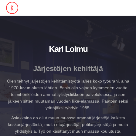
Kari Loimu
Järjestöjen kehittäjä
Olen tehnyt järjestöjen kehittämistyötä lähes koko työurani, aina
1970-luvun alusta lähtien. Ensin olin vajaan kymmenen vuotta
toimihenkilöiden ammattiylistysliikkeen palveluksessa ja sen
jälkeen sitten muutaman vuoden liike-elämässä, Päätoimiseksi
yrittäjäksi ryhdyin 1985.
Asiakkaina on ollut muun muassa ammattijärjestöjä kaikista
keskusjärjestöistä, muita etujärjestöjä, potilasjärjestöjä ja muita
yhdistyksiä. Työ on käsittänyt muun muassa koulutusta,