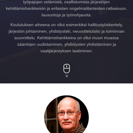
työpajojen vetämistä, osallistumista järjestöjen
kehittämishankkeisiin ja erilaisten ongelmatilanteiden ratkaisuun,
lausuntoja ja työnohjausta.
Koulutuksen aiheena on ollut esimerkiksi hallitustyöskentely,
järjestön johtaminen, yhdistyslaki, neuvottelutaito ja toiminnan
suunnittelu. Kehittämishankkeina on ollut muun muassa
sääntöjen uudistaminen, yhdistysten yhdistäminen ja
vaalijärjestyksen laatiminen.