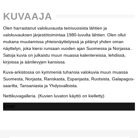
KUVAAJA
Olen harrastanut valokuvausta teinivuosista lähtien ja
valokuvauksen järjestötoimintaa 1980-luvulta lähtien. Olen ollut
mukana muutamissa yhteisnäyttelyissä ja pitänyt yhden oman
näyttelyn, joka kiersi runsaan vuoden ajan Suomessa ja Norjassa..
Satoja kuvia on julkaistu muun muassa kalentereissa, lehdissä,
kirjoissa ja äänilevyjen kansissa.
Kuva-arkistossa on kymmeniä tuhansia valokuvia muun muassa
Suomesta, Norjasta, Ranskasta, Espanjasta, Ruotsista, Galapagos-
saarilta, Tansaniasta ja Yhdysvalloista.
Nettikuvagalleria. (Kuvien luvaton käyttö on kielletty)
Error