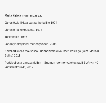
Muita kirjoja muun muassa:
Järjestötekniikkaa sairaanhoitajiille 1974
Järjestö- ja kokoustieto, 1977
Tositoimiiin, 1986
Johda yhdistyksesi menestykseen, 2005
Kaksi artikkelia teoksessa Luonnonvalokuvauksen käsikirja (toim. Markku
Saiha) 2011
Porttikiellosta parrasvaloihin – Suomen luonnonvalokuvaaajt SLV ry:n 40-
vuotishistroriikki, 2017