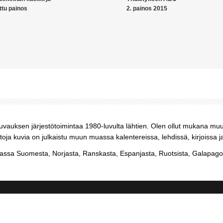
ttu painos
2. painos 2015
kuvauksen järjestötoimintaa 1980-luvulta lähtien. Olen ollut mukana mu
ja kuvia on julkaistu muun muassa kalentereissa, lehdissä, kirjoissa j
sa Suomesta, Norjasta, Ranskasta, Espanjasta, Ruotsista, Galapagos-s