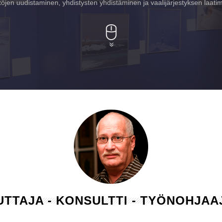
öjen uudistaminen, yhdistysten yhdistäminen ja vaalijärjestyksen laati
LUTTAJA - KONSULTTI - TYÖNOHJA