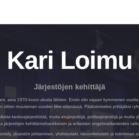
Kari Loimu
Järjestöjen kehittäjä
rani, aina 1970-luvun alusta lähtien. Ensin olin vajaan kymmenen vuotta 
en sitten muutaman vuoden liike-elämässä, Päätoimiseksi yrittäjäksi ryh
ista keskusjärjestöistä, muita etujärjestöjä, potilasjärjestöjä ja muita
ta järjestöjen kehittämishankkeisiin ja erilaisten ongelmatilanteiden ratk
entely, järjestön johtaminen, yhdistyslaki, neuvottelutaito ja toiminna