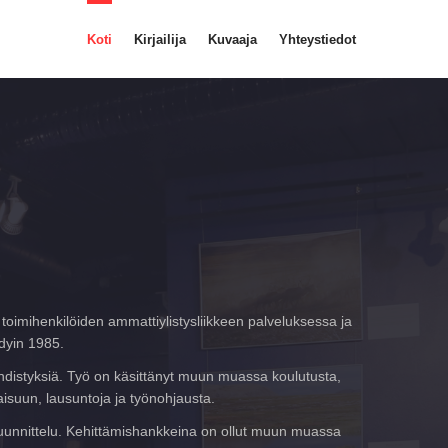
Koti
Kirjailija
Kuvaaja
Yhteystiedot
toimihenkilöiden ammattiylistysliikkeen palveluksessa ja
dyin 1985.
 yhdistyksiä. Työ on käsittänyt muun muassa koulutusta,
aisuun, lausuntoja ja työnohjausta.
n suunnittelu. Kehittämishankkeina on ollut muun muassa