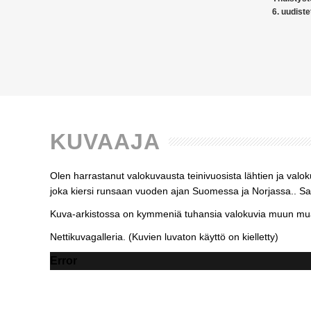
6. uudiste
KUVAAJA
Olen harrastanut valokuvausta teinivuosista lähtien ja valo
joka kiersi runsaan vuoden ajan Suomessa ja Norjassa.. Sato
Kuva-arkistossa on kymmeniä tuhansia valokuvia muun muas
Nettikuvagalleria. (Kuvien luvaton käyttö on kielletty)
Error