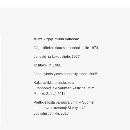
Muita kirjoja muun muassa:
Järjestötekniikkaa sairaanhoitajiille 1974
Järjestö- ja kokoustieto, 1977
Tositoimiiin, 1986
Johda yhdistyksesi menestykseen, 2005
Kaksi artikkelia teoksessa
Luonnonvalokuvauksen käsikirja (toim.
Markku Saiha) 2011
Porttikiellosta parrasvaloihin – Suomen
luonnonvalokuvaaajt SLV ry:n 40-
vuotishistroriikki, 2017