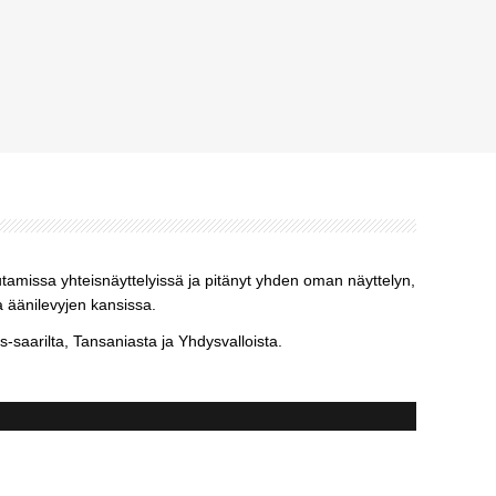
utamissa yhteisnäyttelyissä ja pitänyt yhden oman näyttelyn,
a äänilevyjen kansissa.
aarilta, Tansaniasta ja Yhdysvalloista.