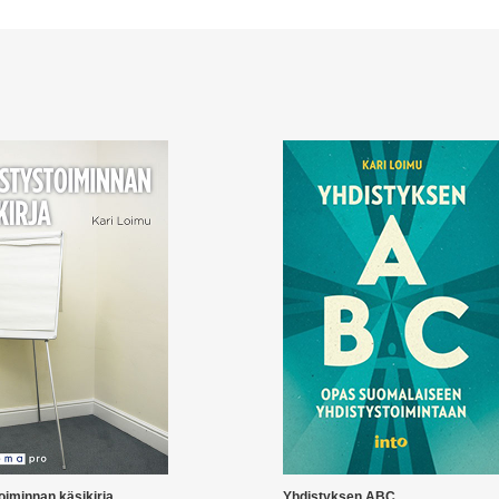
oiminnan käsikirja
Yhdistyksen ABC