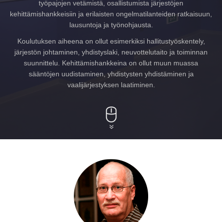
työpajojen vetämistä, osallistumista järjestöjen
kehittämishankkeisiin ja erilaisten ongelmatilanteiden ratkaisuun,
lausuntoja ja työnohjausta.
Koulutuksen aiheena on ollut esimerkiksi hallitustyöskentely,
järjestön johtaminen, yhdistyslaki, neuvottelutaito ja toiminnan
suunnittelu. Kehittämishankkeina on ollut muun muassa
sääntöjen uudistaminen, yhdistysten yhdistäminen ja
vaalijärjestyksen laatiminen.