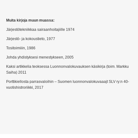
Muita kirjoja muun muassa:
Järjestötekniikkaa sairaanhoitajiille 1974
Järjestö- ja kokoustieto, 1977
Tositoimiiin, 1986
Johda yhdistyksesi menestykseen, 2005
Kaksi artikkelia teoksessa Luonnonvalokuvauksen käsikirja (toim. Markku
Saiha) 2011
Porttikiellosta parrasvaloihin – Suomen luonnonvalokuvaaajt SLV ry:n 40-
vuotishistroriikki, 2017