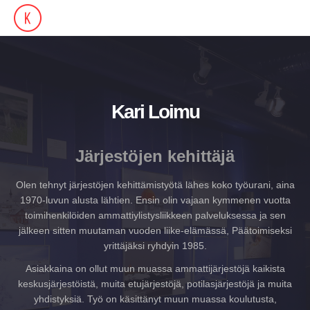
Kari Loimu
Järjestöjen kehittäjä
Olen tehnyt järjestöjen kehittämistyötä lähes koko työurani, aina
1970-luvun alusta lähtien. Ensin olin vajaan kymmenen vuotta
toimihenkilöiden ammattiylistysliikkeen palveluksessa ja sen
jälkeen sitten muutaman vuoden liike-elämässä, Päätoimiseksi
yrittäjäksi ryhdyin 1985.
Asiakkaina on ollut muun muassa ammattijärjestöjä kaikista
keskusjärjestöistä, muita etujärjestöjä, potilasjärjestöjä ja muita
yhdistyksiä. Työ on käsittänyt muun muassa koulutusta,