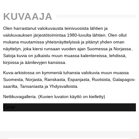
KUVAAJA
Olen harrastanut valokuvausta teinivuosista lähtien ja
valokuvauksen järjestötoimintaa 1980-luvulta lähtien. Olen ollut
mukana muutamissa yhteisnäyttelyissä ja pitänyt yhden oman
näyttelyn, joka kiersi runsaan vuoden ajan Suomessa ja Norjassa..
Satoja kuvia on julkaistu muun muassa kalentereissa, lehdissä,
kirjoissa ja äänilevyjen kansissa.
Kuva-arkistossa on kymmeniä tuhansia valokuvia muun muassa
Suomesta, Norjasta, Ranskasta, Espanjasta, Ruotsista, Galapagos-
saarilta, Tansaniasta ja Yhdysvalloista.
Nettikuvagalleria. (Kuvien luvaton käyttö on kielletty)
Error