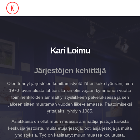
Kari Loimu
Järjestöjen kehittäjä
Olen tehnyt järjestöjen kehittämistyötä lähes koko työurani, aina
1970-luvun alusta lähtien. Ensin olin vajaan kymmenen vuotta
toimihenkilöiden ammattiylistysliikkeen palveluksessa ja sen
jälkeen sitten muutaman vuoden liike-elämässä, Päätoimiseksi
yrittäjäksi ryhdyin 1985.
Asiakkaina on ollut muun muassa ammattijärjestöjä kaikista
keskusjärjestöistä, muita etujärjestöjä, potilasjärjestöjä ja muita
yhdistyksiä. Työ on käsittänyt muun muassa koulutusta,