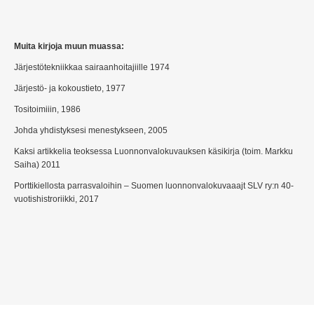
Muita kirjoja muun muassa:
Järjestötekniikkaa sairaanhoitajiille 1974
Järjestö- ja kokoustieto, 1977
Tositoimiiin, 1986
Johda yhdistyksesi menestykseen, 2005
Kaksi artikkelia teoksessa Luonnonvalokuvauksen käsikirja (toim. Markku
Saiha) 2011
Porttikiellosta parrasvaloihin – Suomen luonnonvalokuvaaajt SLV ry:n 40-
vuotishistroriikki, 2017