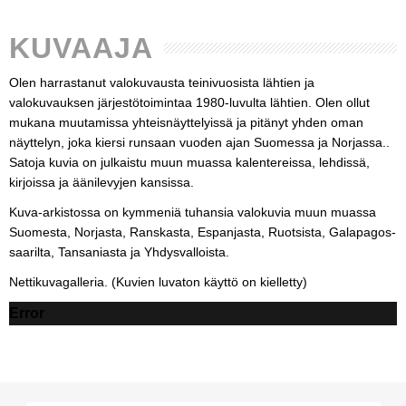
KUVAAJA
Olen harrastanut valokuvausta teinivuosista lähtien ja
valokuvauksen järjestötoimintaa 1980-luvulta lähtien. Olen ollut
mukana muutamissa yhteisnäyttelyissä ja pitänyt yhden oman
näyttelyn, joka kiersi runsaan vuoden ajan Suomessa ja Norjassa..
Satoja kuvia on julkaistu muun muassa kalentereissa, lehdissä,
kirjoissa ja äänilevyjen kansissa.
Kuva-arkistossa on kymmeniä tuhansia valokuvia muun muassa
Suomesta, Norjasta, Ranskasta, Espanjasta, Ruotsista, Galapagos-
saarilta, Tansaniasta ja Yhdysvalloista.
Nettikuvagalleria. (Kuvien luvaton käyttö on kielletty)
Error