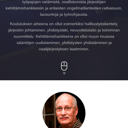
työpajojen vetämistä, osallistumista järjestöjen
kehittämishankkeisiin ja erilaisten ongelmatilanteiden ratkaisuun,
lausuntoja ja työnohjausta.
Koulutuksen aiheena on ollut esimerkiksi hallitustyöskentely,
järjestön johtaminen, yhdistyslaki, neuvottelutaito ja toiminnan
suunnittelu. Kehittämishankkeina on ollut muun muassa
sääntöjen uudistaminen, yhdistysten yhdistäminen ja
vaalijärjestyksen laatiminen.