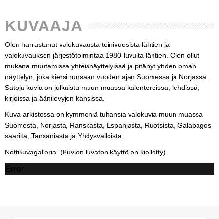
KUVAAJA
Olen harrastanut valokuvausta teinivuosista lähtien ja
valokuvauksen järjestötoimintaa 1980-luvulta lähtien. Olen ollut
mukana muutamissa yhteisnäyttelyissä ja pitänyt yhden oman
näyttelyn, joka kiersi runsaan vuoden ajan Suomessa ja Norjassa..
Satoja kuvia on julkaistu muun muassa kalentereissa, lehdissä,
kirjoissa ja äänilevyjen kansissa.
Kuva-arkistossa on kymmeniä tuhansia valokuvia muun muassa
Suomesta, Norjasta, Ranskasta, Espanjasta, Ruotsista, Galapagos-
saarilta, Tansaniasta ja Yhdysvalloista.
Nettikuvagalleria. (Kuvien luvaton käyttö on kielletty)
Error