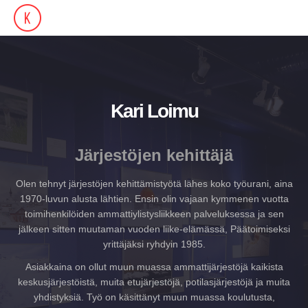
Kari Loimu
Järjestöjen kehittäjä
Olen tehnyt järjestöjen kehittämistyötä lähes koko työurani, aina
1970-luvun alusta lähtien. Ensin olin vajaan kymmenen vuotta
toimihenkilöiden ammattiylistysliikkeen palveluksessa ja sen
jälkeen sitten muutaman vuoden liike-elämässä, Päätoimiseksi
yrittäjäksi ryhdyin 1985.
Asiakkaina on ollut muun muassa ammattijärjestöjä kaikista
keskusjärjestöistä, muita etujärjestöjä, potilasjärjestöjä ja muita
yhdistyksiä. Työ on käsittänyt muun muassa koulutusta,