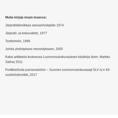
Muita kirjoja muun muassa:
Järjestötekniikkaa sairaanhoitajiille 1974
Järjestö- ja kokoustieto, 1977
Tositoimiiin, 1986
Johda yhdistyksesi menestykseen, 2005
Kaksi artikkelia teoksessa Luonnonvalokuvauksen käsikirja (toim. Markku
Saiha) 2011
Porttikiellosta parrasvaloihin – Suomen luonnonvalokuvaaajt SLV ry:n 40-
vuotishistroriikki, 2017