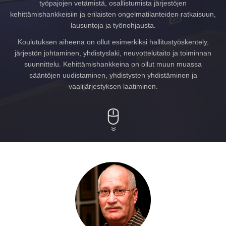
työpajojen vetämistä, osallistumista järjestöjen
kehittämishankkeisiin ja erilaisten ongelmatilanteiden ratkaisuun,
lausuntoja ja työnohjausta.
Koulutuksen aiheena on ollut esimerkiksi hallitustyöskentely,
järjestön johtaminen, yhdistyslaki, neuvottelutaito ja toiminnan
suunnittelu. Kehittämishankkeina on ollut muun muassa
sääntöjen uudistaminen, yhdistysten yhdistäminen ja
vaalijärjestyksen laatiminen.