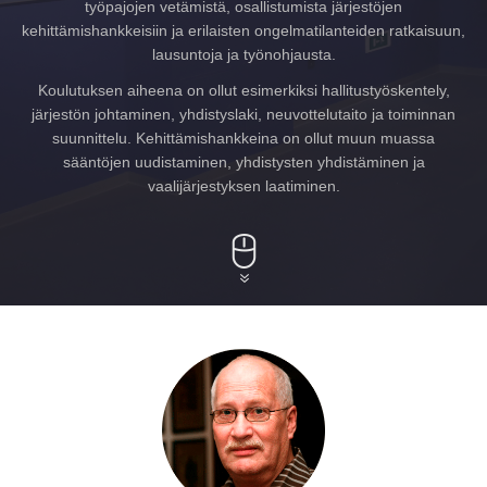
työpajojen vetämistä, osallistumista järjestöjen
kehittämishankkeisiin ja erilaisten ongelmatilanteiden ratkaisuun,
lausuntoja ja työnohjausta.
Koulutuksen aiheena on ollut esimerkiksi hallitustyöskentely,
järjestön johtaminen, yhdistyslaki, neuvottelutaito ja toiminnan
suunnittelu. Kehittämishankkeina on ollut muun muassa
sääntöjen uudistaminen, yhdistysten yhdistäminen ja
vaalijärjestyksen laatiminen.