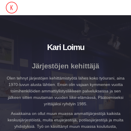
Kari Loimu
Järjestöjen kehittäjä
Olen tehnyt järjestöjen kehittämistyötä lähes koko työurani, aina
1970-luvun alusta lähtien. Ensin olin vajaan kymmenen vuotta
toimihenkilöiden ammattiylistysliikkeen palveluksessa ja sen
jälkeen sitten muutaman vuoden liike-elämässä, Päätoimiseksi
yrittäjäksi ryhdyin 1985.
Asiakkaina on ollut muun muassa ammattijärjestöjä kaikista
keskusjärjestöistä, muita etujärjestöjä, potilasjärjestöjä ja muita
yhdistyksiä. Työ on käsittänyt muun muassa koulutusta,