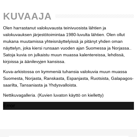
KUVAAJA
Olen harrastanut valokuvausta teinivuosista lähtien ja
valokuvauksen järjestötoimintaa 1980-luvulta lähtien. Olen ollut
mukana muutamissa yhteisnäyttelyissä ja pitänyt yhden oman
näyttelyn, joka kiersi runsaan vuoden ajan Suomessa ja Norjassa..
Satoja kuvia on julkaistu muun muassa kalentereissa, lehdissä,
kirjoissa ja äänilevyjen kansissa.
Kuva-arkistossa on kymmeniä tuhansia valokuvia muun muassa
Suomesta, Norjasta, Ranskasta, Espanjasta, Ruotsista, Galapagos-
saarilta, Tansaniasta ja Yhdysvalloista.
Nettikuvagalleria. (Kuvien luvaton käyttö on kielletty)
Error