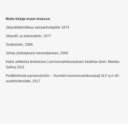
Muita kirjoja muun muassa:
Järjestötekniikkaa sairaanhoitajiille 1974
Järjestö- ja kokoustieto, 1977
Tositoimiiin, 1986
Johda yhdistyksesi menestykseen, 2005
Kaksi artikkelia teoksessa Luonnonvalokuvauksen käsikirja (toim. Markku
Saiha) 2011
Porttikiellosta parrasvaloihin – Suomen luonnonvalokuvaaajt SLV ry:n 40-
vuotishistroriikki, 2017