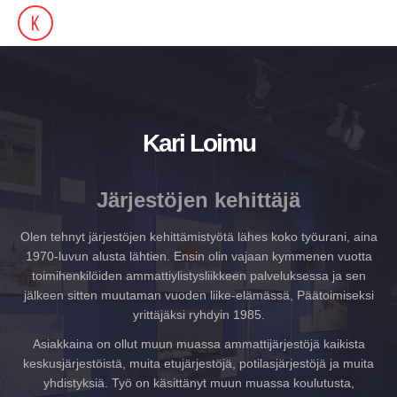
Kari Loimu
Järjestöjen kehittäjä
Olen tehnyt järjestöjen kehittämistyötä lähes koko työurani, aina
1970-luvun alusta lähtien. Ensin olin vajaan kymmenen vuotta
toimihenkilöiden ammattiylistysliikkeen palveluksessa ja sen
jälkeen sitten muutaman vuoden liike-elämässä, Päätoimiseksi
yrittäjäksi ryhdyin 1985.
Asiakkaina on ollut muun muassa ammattijärjestöjä kaikista
keskusjärjestöistä, muita etujärjestöjä, potilasjärjestöjä ja muita
yhdistyksiä. Työ on käsittänyt muun muassa koulutusta,