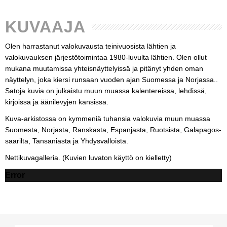
KUVAAJA
Olen harrastanut valokuvausta teinivuosista lähtien ja
valokuvauksen järjestötoimintaa 1980-luvulta lähtien. Olen ollut
mukana muutamissa yhteisnäyttelyissä ja pitänyt yhden oman
näyttelyn, joka kiersi runsaan vuoden ajan Suomessa ja Norjassa..
Satoja kuvia on julkaistu muun muassa kalentereissa, lehdissä,
kirjoissa ja äänilevyjen kansissa.
Kuva-arkistossa on kymmeniä tuhansia valokuvia muun muassa
Suomesta, Norjasta, Ranskasta, Espanjasta, Ruotsista, Galapagos-
saarilta, Tansaniasta ja Yhdysvalloista.
Nettikuvagalleria. (Kuvien luvaton käyttö on kielletty)
Error