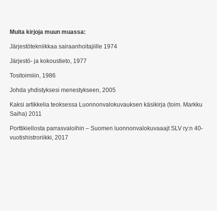
Muita kirjoja muun muassa:
Järjestötekniikkaa sairaanhoitajiille 1974
Järjestö- ja kokoustieto, 1977
Tositoimiiin, 1986
Johda yhdistyksesi menestykseen, 2005
Kaksi artikkelia teoksessa Luonnonvalokuvauksen käsikirja (toim. Markku
Saiha) 2011
Porttikiellosta parrasvaloihin – Suomen luonnonvalokuvaaajt SLV ry:n 40-
vuotishistroriikki, 2017