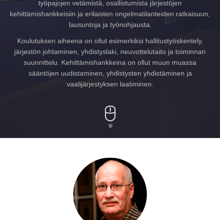
työpajojen vetämistä, osallistumista järjestöjen
kehittämishankkeisiin ja erilaisten ongelmatilanteiden ratkaisuun,
lausuntoja ja työnohjausta.
Koulutuksen aiheena on ollut esimerkiksi hallitustyöskentely,
järjestön johtaminen, yhdistyslaki, neuvottelutaito ja toiminnan
suunnittelu. Kehittämishankkeina on ollut muun muassa
sääntöjen uudistaminen, yhdistysten yhdistäminen ja
vaalijärjestyksen laatiminen.