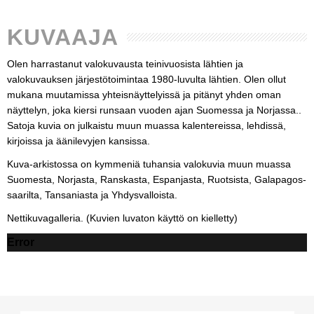
KUVAAJA
Olen harrastanut valokuvausta teinivuosista lähtien ja
valokuvauksen järjestötoimintaa 1980-luvulta lähtien. Olen ollut
mukana muutamissa yhteisnäyttelyissä ja pitänyt yhden oman
näyttelyn, joka kiersi runsaan vuoden ajan Suomessa ja Norjassa..
Satoja kuvia on julkaistu muun muassa kalentereissa, lehdissä,
kirjoissa ja äänilevyjen kansissa.
Kuva-arkistossa on kymmeniä tuhansia valokuvia muun muassa
Suomesta, Norjasta, Ranskasta, Espanjasta, Ruotsista, Galapagos-
saarilta, Tansaniasta ja Yhdysvalloista.
Nettikuvagalleria. (Kuvien luvaton käyttö on kielletty)
Error