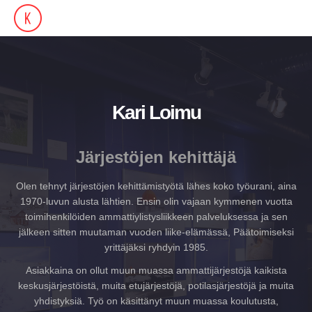
Kari Loimu
Järjestöjen kehittäjä
Olen tehnyt järjestöjen kehittämistyötä lähes koko työurani, aina
1970-luvun alusta lähtien. Ensin olin vajaan kymmenen vuotta
toimihenkilöiden ammattiylistysliikkeen palveluksessa ja sen
jälkeen sitten muutaman vuoden liike-elämässä, Päätoimiseksi
yrittäjäksi ryhdyin 1985.
Asiakkaina on ollut muun muassa ammattijärjestöjä kaikista
keskusjärjestöistä, muita etujärjestöjä, potilasjärjestöjä ja muita
yhdistyksiä. Työ on käsittänyt muun muassa koulutusta,