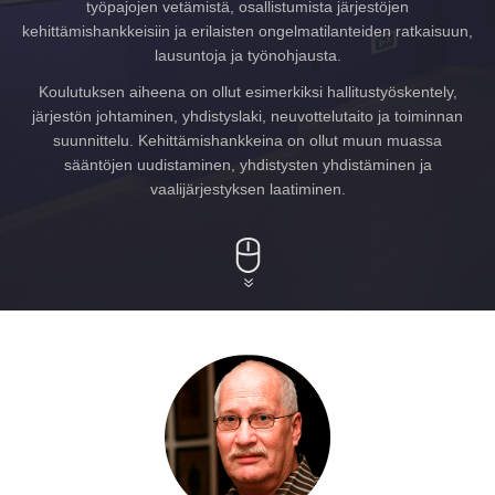
työpajojen vetämistä, osallistumista järjestöjen
kehittämishankkeisiin ja erilaisten ongelmatilanteiden ratkaisuun,
lausuntoja ja työnohjausta.
Koulutuksen aiheena on ollut esimerkiksi hallitustyöskentely,
järjestön johtaminen, yhdistyslaki, neuvottelutaito ja toiminnan
suunnittelu. Kehittämishankkeina on ollut muun muassa
sääntöjen uudistaminen, yhdistysten yhdistäminen ja
vaalijärjestyksen laatiminen.