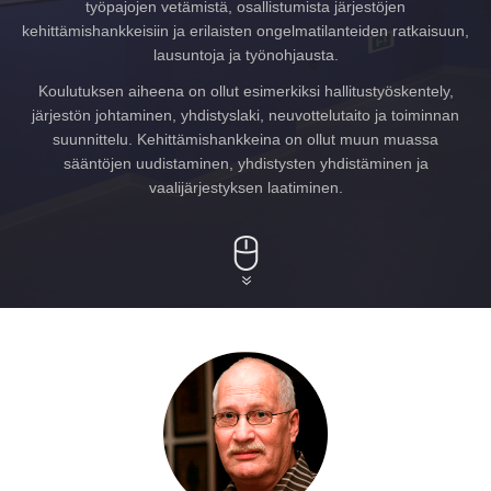
työpajojen vetämistä, osallistumista järjestöjen
kehittämishankkeisiin ja erilaisten ongelmatilanteiden ratkaisuun,
lausuntoja ja työnohjausta.
Koulutuksen aiheena on ollut esimerkiksi hallitustyöskentely,
järjestön johtaminen, yhdistyslaki, neuvottelutaito ja toiminnan
suunnittelu. Kehittämishankkeina on ollut muun muassa
sääntöjen uudistaminen, yhdistysten yhdistäminen ja
vaalijärjestyksen laatiminen.