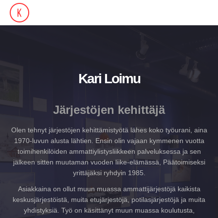
Kari Loimu
Järjestöjen kehittäjä
Olen tehnyt järjestöjen kehittämistyötä lähes koko työurani, aina
1970-luvun alusta lähtien. Ensin olin vajaan kymmenen vuotta
toimihenkilöiden ammattiylistysliikkeen palveluksessa ja sen
jälkeen sitten muutaman vuoden liike-elämässä, Päätoimiseksi
yrittäjäksi ryhdyin 1985.
Asiakkaina on ollut muun muassa ammattijärjestöjä kaikista
keskusjärjestöistä, muita etujärjestöjä, potilasjärjestöjä ja muita
yhdistyksiä. Työ on käsittänyt muun muassa koulutusta,