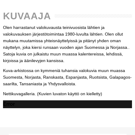
KUVAAJA
Olen harrastanut valokuvausta teinivuosista lähtien ja
valokuvauksen järjestötoimintaa 1980-luvulta lähtien. Olen ollut
mukana muutamissa yhteisnäyttelyissä ja pitänyt yhden oman
näyttelyn, joka kiersi runsaan vuoden ajan Suomessa ja Norjassa..
Satoja kuvia on julkaistu muun muassa kalentereissa, lehdissä,
kirjoissa ja äänilevyjen kansissa.
Kuva-arkistossa on kymmeniä tuhansia valokuvia muun muassa
Suomesta, Norjasta, Ranskasta, Espanjasta, Ruotsista, Galapagos-
saarilta, Tansaniasta ja Yhdysvalloista.
Nettikuvagalleria. (Kuvien luvaton käyttö on kielletty)
Error