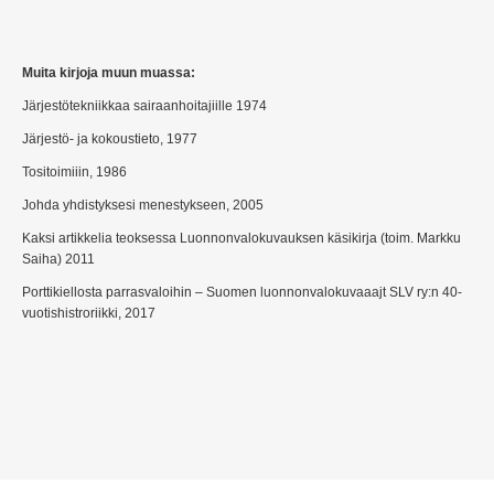
Muita kirjoja muun muassa:
Järjestötekniikkaa sairaanhoitajiille 1974
Järjestö- ja kokoustieto, 1977
Tositoimiiin, 1986
Johda yhdistyksesi menestykseen, 2005
Kaksi artikkelia teoksessa Luonnonvalokuvauksen käsikirja (toim. Markku
Saiha) 2011
Porttikiellosta parrasvaloihin – Suomen luonnonvalokuvaaajt SLV ry:n 40-
vuotishistroriikki, 2017