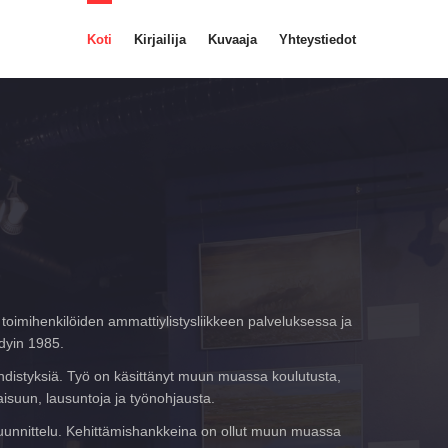
Koti
Kirjailija
Kuvaaja
Yhteystiedot
toimihenkilöiden ammattiylistysliikkeen palveluksessa ja
dyin 1985.
 yhdistyksiä. Työ on käsittänyt muun muassa koulutusta,
aisuun, lausuntoja ja työnohjausta.
n suunnittelu. Kehittämishankkeina on ollut muun muassa