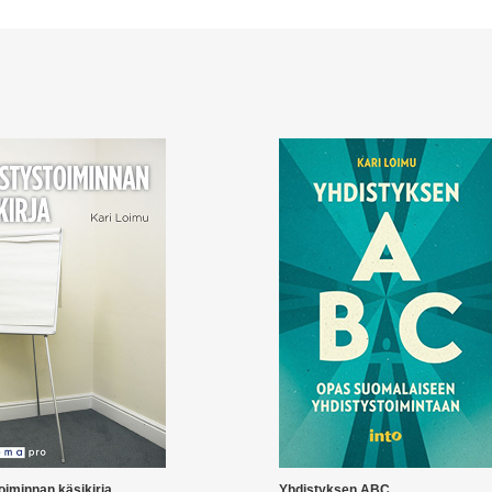
oiminnan käsikirja
Yhdistyksen ABC