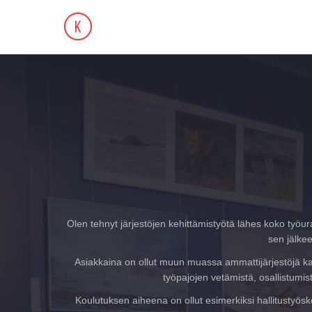
Olen tehnyt järjestöjen kehittämistyötä lähes koko työu
sen jälke
Asiakkaina on ollut muun muassa ammattijärjestöjä kaik
työpajojen vetämistä, osallistumis
Koulutuksen aiheena on ollut esimerkiksi hallitustyösk