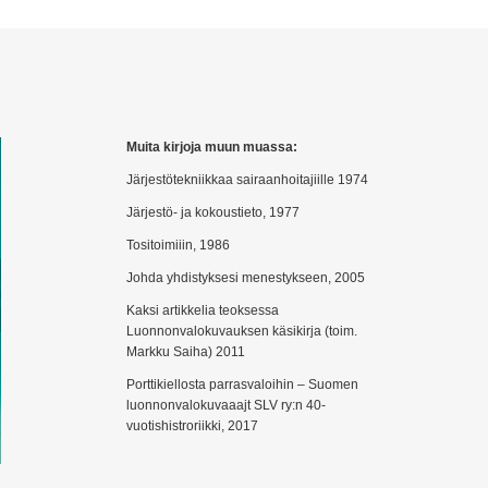
Muita kirjoja muun muassa:
Järjestötekniikkaa sairaanhoitajiille 1974
Järjestö- ja kokoustieto, 1977
Tositoimiiin, 1986
Johda yhdistyksesi menestykseen, 2005
Kaksi artikkelia teoksessa
Luonnonvalokuvauksen käsikirja (toim.
Markku Saiha) 2011
Porttikiellosta parrasvaloihin – Suomen
luonnonvalokuvaaajt SLV ry:n 40-
vuotishistroriikki, 2017