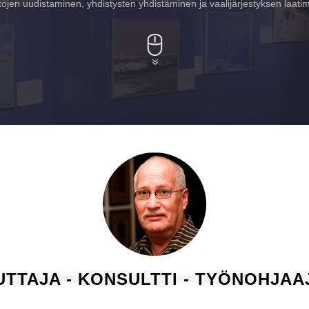
öjen uudistaminen, yhdistysten yhdistäminen ja vaalijärjestyksen laati
LUTTAJA - KONSULTTI - TYÖNOHJA