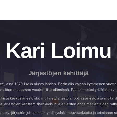
Kari Loimu
Järjestöjen kehittäjä
rani, aina 1970-luvun alusta lähtien. Ensin olin vajaan kymmenen vuotta 
en sitten muutaman vuoden liike-elämässä, Päätoimiseksi yrittäjäksi ryh
ista keskusjärjestöistä, muita etujärjestöjä, potilasjärjestöjä ja muita
ta järjestöjen kehittämishankkeisiin ja erilaisten ongelmatilanteiden ratk
entely, järjestön johtaminen, yhdistyslaki, neuvottelutaito ja toiminna