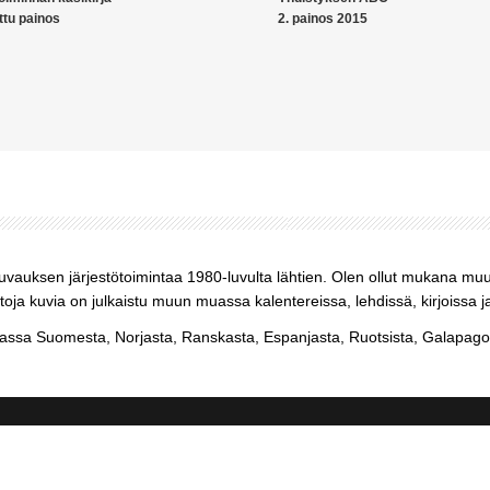
ttu painos
2. painos 2015
kuvauksen järjestötoimintaa 1980-luvulta lähtien. Olen ollut mukana mu
ja kuvia on julkaistu muun muassa kalentereissa, lehdissä, kirjoissa j
sa Suomesta, Norjasta, Ranskasta, Espanjasta, Ruotsista, Galapagos-s