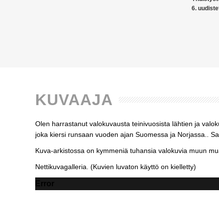
6. uudiste
KUVAAJA
Olen harrastanut valokuvausta teinivuosista lähtien ja valo
joka kiersi runsaan vuoden ajan Suomessa ja Norjassa.. Sato
Kuva-arkistossa on kymmeniä tuhansia valokuvia muun muas
Nettikuvagalleria. (Kuvien luvaton käyttö on kielletty)
Error