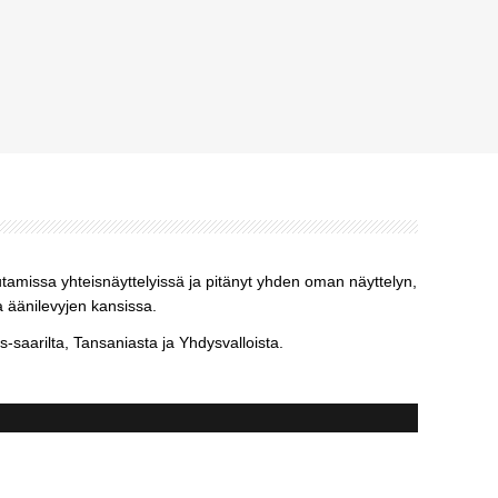
utamissa yhteisnäyttelyissä ja pitänyt yhden oman näyttelyn,
a äänilevyjen kansissa.
aarilta, Tansaniasta ja Yhdysvalloista.