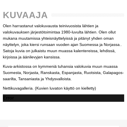
KUVAAJA
Olen harrastanut valokuvausta teinivuosista lähtien ja
valokuvauksen järjestötoimintaa 1980-luvulta lähtien. Olen ollut
mukana muutamissa yhteisnäyttelyissä ja pitänyt yhden oman
näyttelyn, joka kiersi runsaan vuoden ajan Suomessa ja Norjassa..
Satoja kuvia on julkaistu muun muassa kalentereissa, lehdissä,
kirjoissa ja äänilevyjen kansissa.
Kuva-arkistossa on kymmeniä tuhansia valokuvia muun muassa
Suomesta, Norjasta, Ranskasta, Espanjasta, Ruotsista, Galapagos-
saarilta, Tansaniasta ja Yhdysvalloista.
Nettikuvagalleria. (Kuvien luvaton käyttö on kielletty)
Error