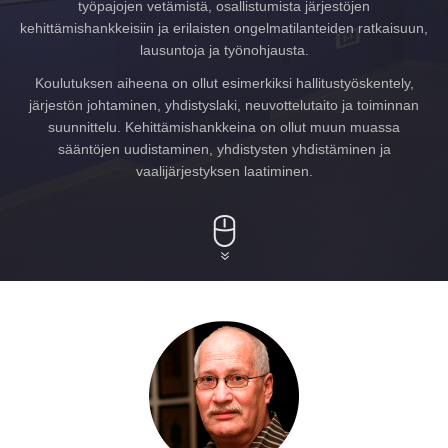
työpajojen vetämistä, osallistumista järjestöjen
kehittämishankkeisiin ja erilaisten ongelmatilanteiden ratkaisuun,
lausuntoja ja työnohjausta.
Koulutuksen aiheena on ollut esimerkiksi hallitustyöskentely,
järjestön johtaminen, yhdistyslaki, neuvottelutaito ja toiminnan
suunnittelu. Kehittämishankkeina on ollut muun muassa
sääntöjen uudistaminen, yhdistysten yhdistäminen ja
vaalijärjestyksen laatiminen.