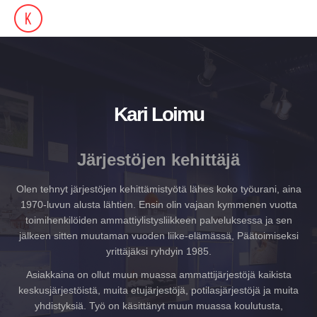
Kari Loimu
Järjestöjen kehittäjä
Olen tehnyt järjestöjen kehittämistyötä lähes koko työurani, aina
1970-luvun alusta lähtien. Ensin olin vajaan kymmenen vuotta
toimihenkilöiden ammattiylistysliikkeen palveluksessa ja sen
jälkeen sitten muutaman vuoden liike-elämässä, Päätoimiseksi
yrittäjäksi ryhdyin 1985.
Asiakkaina on ollut muun muassa ammattijärjestöjä kaikista
keskusjärjestöistä, muita etujärjestöjä, potilasjärjestöjä ja muita
yhdistyksiä. Työ on käsittänyt muun muassa koulutusta,