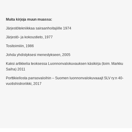
Muita kirjoja muun muassa:
Järjestötekniikkaa sairaanhoitajiille 1974
Järjestö- ja kokoustieto, 1977
Tositoimiiin, 1986
Johda yhdistyksesi menestykseen, 2005
Kaksi artikkelia teoksessa Luonnonvalokuvauksen käsikirja (toim. Markku
Saiha) 2011
Porttikiellosta parrasvaloihin – Suomen luonnonvalokuvaaajt SLV ry:n 40-
vuotishistroriikki, 2017