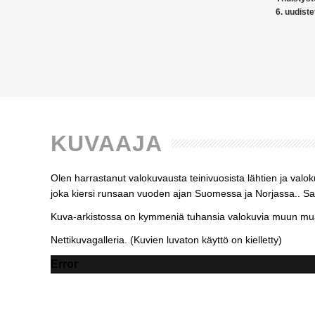
6. uudiste
KUVAAJA
Olen harrastanut valokuvausta teinivuosista lähtien ja valo
joka kiersi runsaan vuoden ajan Suomessa ja Norjassa.. Sato
Kuva-arkistossa on kymmeniä tuhansia valokuvia muun muas
Nettikuvagalleria. (Kuvien luvaton käyttö on kielletty)
Error