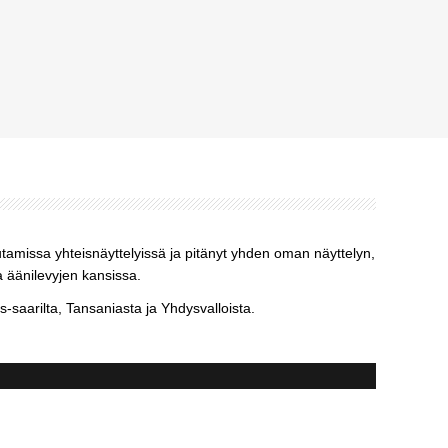
utamissa yhteisnäyttelyissä ja pitänyt yhden oman näyttelyn,
a äänilevyjen kansissa.
aarilta, Tansaniasta ja Yhdysvalloista.