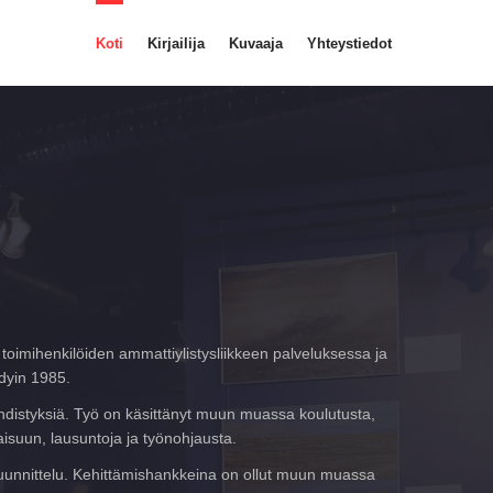
Koti
Kirjailija
Kuvaaja
Yhteystiedot
toimihenkilöiden ammattiylistysliikkeen palveluksessa ja
dyin 1985.
 yhdistyksiä. Työ on käsittänyt muun muassa koulutusta,
aisuun, lausuntoja ja työnohjausta.
n suunnittelu. Kehittämishankkeina on ollut muun muassa