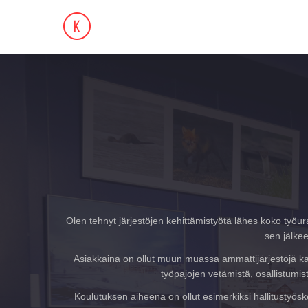
Olen tehnyt järjestöjen kehittämistyötä lähes koko työu
sen jälke
Asiakkaina on ollut muun muassa ammattijärjestöjä kaik
työpajojen vetämistä, osallistumis
Koulutuksen aiheena on ollut esimerkiksi hallitustyösk