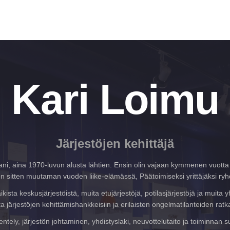
Kari Loimu
Järjestöjen kehittäjä
rani, aina 1970-luvun alusta lähtien. Ensin olin vajaan kymmenen vuotta 
en sitten muutaman vuoden liike-elämässä, Päätoimiseksi yrittäjäksi ryh
ista keskusjärjestöistä, muita etujärjestöjä, potilasjärjestöjä ja muita
ta järjestöjen kehittämishankkeisiin ja erilaisten ongelmatilanteiden ratk
entely, järjestön johtaminen, yhdistyslaki, neuvottelutaito ja toiminna