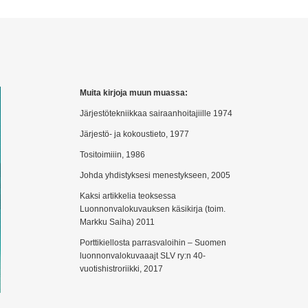
Muita kirjoja muun muassa:
Järjestötekniikkaa sairaanhoitajiille 1974
Järjestö- ja kokoustieto, 1977
Tositoimiiin, 1986
Johda yhdistyksesi menestykseen, 2005
Kaksi artikkelia teoksessa
Luonnonvalokuvauksen käsikirja (toim.
Markku Saiha) 2011
Porttikiellosta parrasvaloihin – Suomen
luonnonvalokuvaaajt SLV ry:n 40-
vuotishistroriikki, 2017