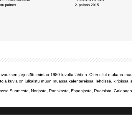
ttu painos
2. painos 2015
kuvauksen järjestötoimintaa 1980-luvulta lähtien. Olen ollut mukana mu
ja kuvia on julkaistu muun muassa kalentereissa, lehdissä, kirjoissa j
sa Suomesta, Norjasta, Ranskasta, Espanjasta, Ruotsista, Galapagos-s