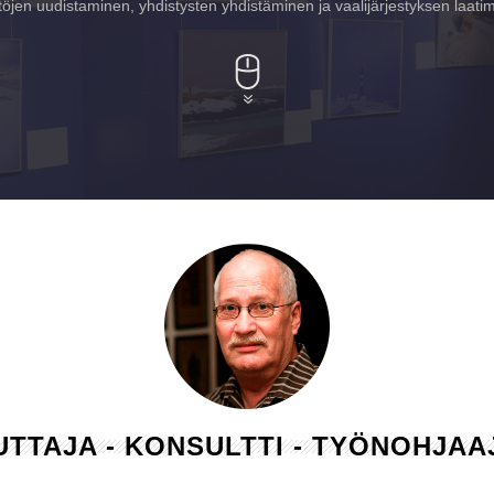
öjen uudistaminen, yhdistysten yhdistäminen ja vaalijärjestyksen laati
LUTTAJA - KONSULTTI - TYÖNOHJA