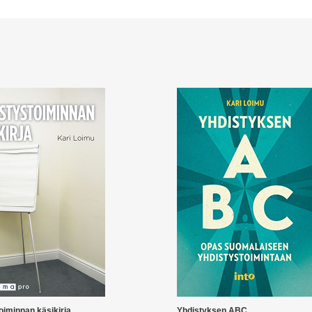
oiminnan käsikirja
Yhdistyksen ABC