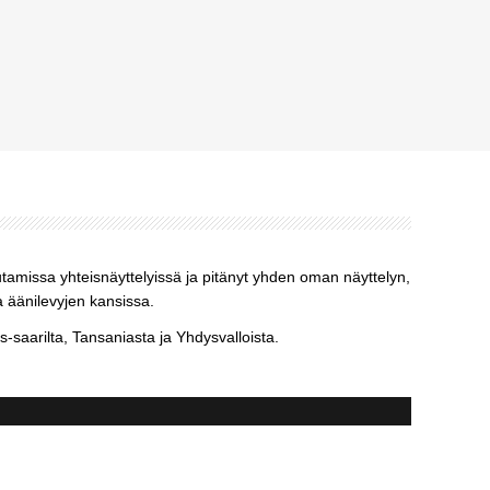
utamissa yhteisnäyttelyissä ja pitänyt yhden oman näyttelyn,
a äänilevyjen kansissa.
aarilta, Tansaniasta ja Yhdysvalloista.