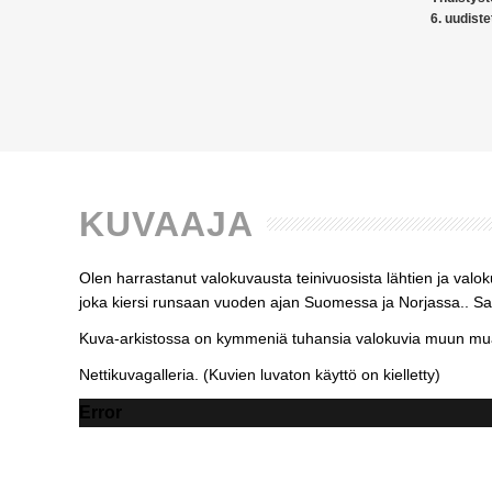
6. uudiste
KUVAAJA
Olen harrastanut valokuvausta teinivuosista lähtien ja valo
joka kiersi runsaan vuoden ajan Suomessa ja Norjassa.. Sato
Kuva-arkistossa on kymmeniä tuhansia valokuvia muun muas
Nettikuvagalleria. (Kuvien luvaton käyttö on kielletty)
Error