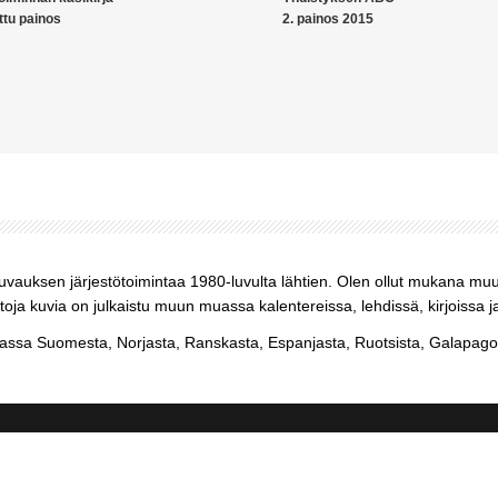
ttu painos
2. painos 2015
kuvauksen järjestötoimintaa 1980-luvulta lähtien. Olen ollut mukana mu
ja kuvia on julkaistu muun muassa kalentereissa, lehdissä, kirjoissa j
sa Suomesta, Norjasta, Ranskasta, Espanjasta, Ruotsista, Galapagos-s