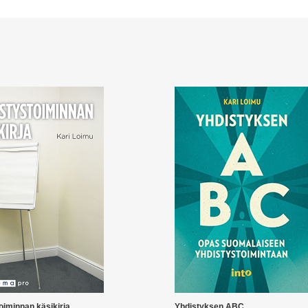
oiminnan käsikirja
Yhdistyksen ABC