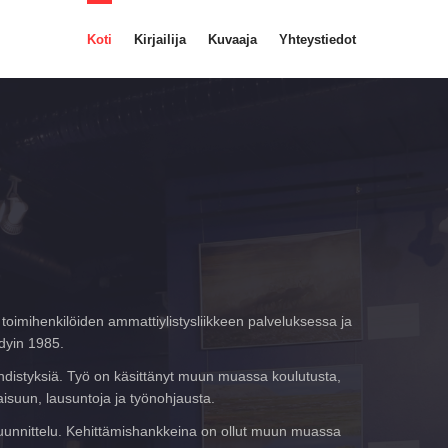
Koti
Kirjailija
Kuvaaja
Yhteystiedot
toimihenkilöiden ammattiylistysliikkeen palveluksessa ja
dyin 1985.
 yhdistyksiä. Työ on käsittänyt muun muassa koulutusta,
aisuun, lausuntoja ja työnohjausta.
n suunnittelu. Kehittämishankkeina on ollut muun muassa