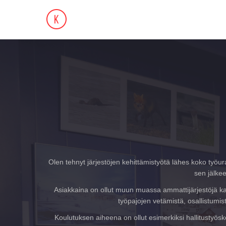
Olen tehnyt järjestöjen kehittämistyötä lähes koko työu
sen jälke
Asiakkaina on ollut muun muassa ammattijärjestöjä kaik
työpajojen vetämistä, osallistumis
Koulutuksen aiheena on ollut esimerkiksi hallitustyösk