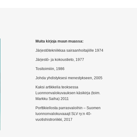
Muita kirjoja muun muassa:
Järjestötekniikkaa sairaanhoitajiille 1974
Järjestö- ja kokoustieto, 1977
Tositoimiiin, 1986
Johda yhdistyksesi menestykseen, 2005
Kaksi artikkelia teoksessa
Luonnonvalokuvauksen käsikirja (toim.
Markku Saiha) 2011
Porttikiellosta parrasvaloihin – Suomen
luonnonvalokuvaaajt SLV ry:n 40-
vuotishistroriikki, 2017