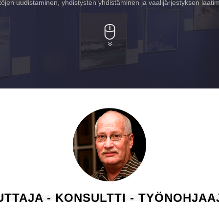
öjen uudistaminen, yhdistysten yhdistäminen ja vaalijärjestyksen laati
LUTTAJA - KONSULTTI - TYÖNOHJA