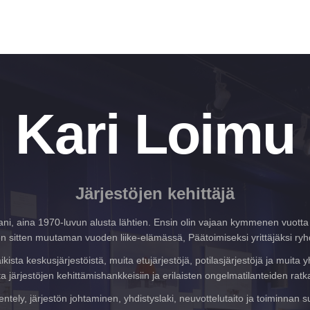
Kari Loimu
Järjestöjen kehittäjä
rani, aina 1970-luvun alusta lähtien. Ensin olin vajaan kymmenen vuotta 
en sitten muutaman vuoden liike-elämässä, Päätoimiseksi yrittäjäksi ryh
ista keskusjärjestöistä, muita etujärjestöjä, potilasjärjestöjä ja muita
ta järjestöjen kehittämishankkeisiin ja erilaisten ongelmatilanteiden ratk
entely, järjestön johtaminen, yhdistyslaki, neuvottelutaito ja toiminna