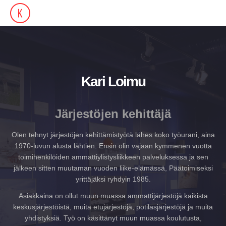
Kari Loimu
Järjestöjen kehittäjä
Olen tehnyt järjestöjen kehittämistyötä lähes koko työurani, aina
1970-luvun alusta lähtien. Ensin olin vajaan kymmenen vuotta
toimihenkilöiden ammattiylistysliikkeen palveluksessa ja sen
jälkeen sitten muutaman vuoden liike-elämässä, Päätoimiseksi
yrittäjäksi ryhdyin 1985.
Asiakkaina on ollut muun muassa ammattijärjestöjä kaikista
keskusjärjestöistä, muita etujärjestöjä, potilasjärjestöjä ja muita
yhdistyksiä. Työ on käsittänyt muun muassa koulutusta,