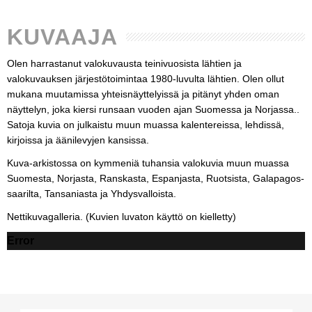
KUVAAJA
Olen harrastanut valokuvausta teinivuosista lähtien ja
valokuvauksen järjestötoimintaa 1980-luvulta lähtien. Olen ollut
mukana muutamissa yhteisnäyttelyissä ja pitänyt yhden oman
näyttelyn, joka kiersi runsaan vuoden ajan Suomessa ja Norjassa..
Satoja kuvia on julkaistu muun muassa kalentereissa, lehdissä,
kirjoissa ja äänilevyjen kansissa.
Kuva-arkistossa on kymmeniä tuhansia valokuvia muun muassa
Suomesta, Norjasta, Ranskasta, Espanjasta, Ruotsista, Galapagos-
saarilta, Tansaniasta ja Yhdysvalloista.
Nettikuvagalleria. (Kuvien luvaton käyttö on kielletty)
Error