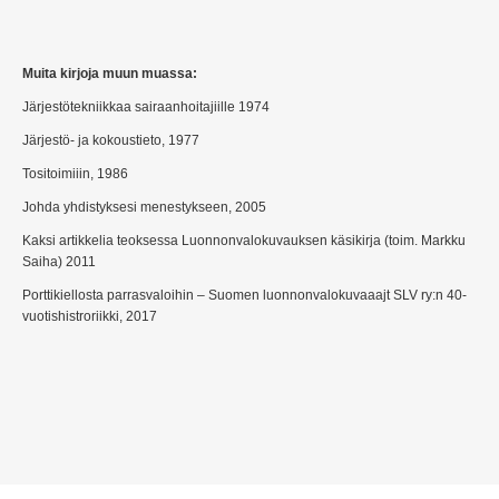
Muita kirjoja muun muassa:
Järjestötekniikkaa sairaanhoitajiille 1974
Järjestö- ja kokoustieto, 1977
Tositoimiiin, 1986
Johda yhdistyksesi menestykseen, 2005
Kaksi artikkelia teoksessa Luonnonvalokuvauksen käsikirja (toim. Markku
Saiha) 2011
Porttikiellosta parrasvaloihin – Suomen luonnonvalokuvaaajt SLV ry:n 40-
vuotishistroriikki, 2017