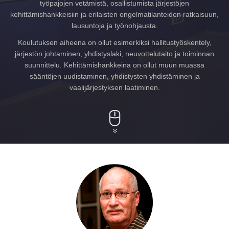
työpajojen vetämistä, osallistumista järjestöjen
kehittämishankkeisiin ja erilaisten ongelmatilanteiden ratkaisuun,
lausuntoja ja työnohjausta.
Koulutuksen aiheena on ollut esimerkiksi hallitustyöskentely,
järjestön johtaminen, yhdistyslaki, neuvottelutaito ja toiminnan
suunnittelu. Kehittämishankkeina on ollut muun muassa
sääntöjen uudistaminen, yhdistysten yhdistäminen ja
vaalijärjestyksen laatiminen.