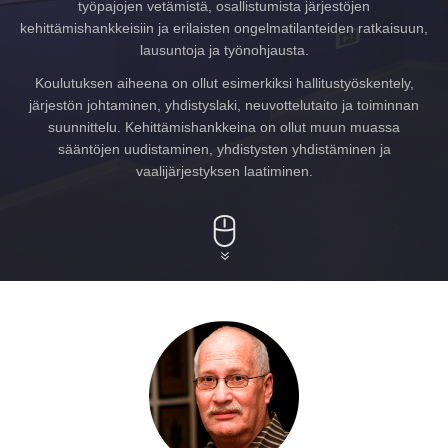
työpajojen vetämistä, osallistumista järjestöjen
kehittämishankkeisiin ja erilaisten ongelmatilanteiden ratkaisuun,
lausuntoja ja työnohjausta.
Koulutuksen aiheena on ollut esimerkiksi hallitustyöskentely,
järjestön johtaminen, yhdistyslaki, neuvottelutaito ja toiminnan
suunnittelu. Kehittämishankkeina on ollut muun muassa
sääntöjen uudistaminen, yhdistysten yhdistäminen ja
vaalijärjestyksen laatiminen.