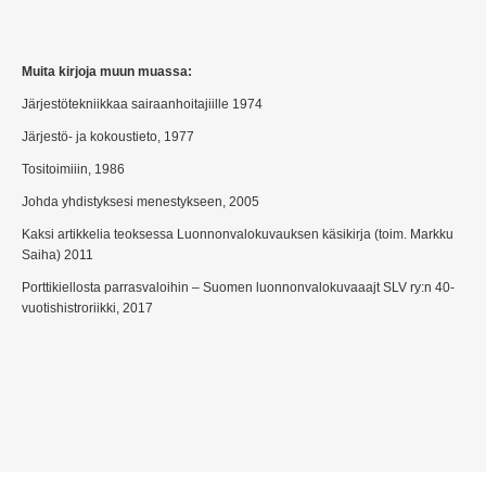
Muita kirjoja muun muassa:
Järjestötekniikkaa sairaanhoitajiille 1974
Järjestö- ja kokoustieto, 1977
Tositoimiiin, 1986
Johda yhdistyksesi menestykseen, 2005
Kaksi artikkelia teoksessa Luonnonvalokuvauksen käsikirja (toim. Markku
Saiha) 2011
Porttikiellosta parrasvaloihin – Suomen luonnonvalokuvaaajt SLV ry:n 40-
vuotishistroriikki, 2017