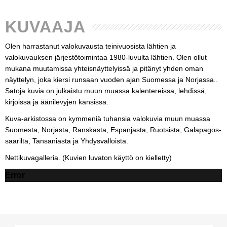
KUVAAJA
Olen harrastanut valokuvausta teinivuosista lähtien ja
valokuvauksen järjestötoimintaa 1980-luvulta lähtien. Olen ollut
mukana muutamissa yhteisnäyttelyissä ja pitänyt yhden oman
näyttelyn, joka kiersi runsaan vuoden ajan Suomessa ja Norjassa..
Satoja kuvia on julkaistu muun muassa kalentereissa, lehdissä,
kirjoissa ja äänilevyjen kansissa.
Kuva-arkistossa on kymmeniä tuhansia valokuvia muun muassa
Suomesta, Norjasta, Ranskasta, Espanjasta, Ruotsista, Galapagos-
saarilta, Tansaniasta ja Yhdysvalloista.
Nettikuvagalleria. (Kuvien luvaton käyttö on kielletty)
Error