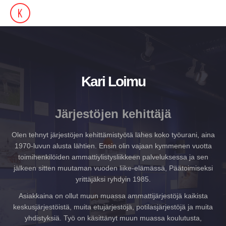
Kari Loimu
Järjestöjen kehittäjä
Olen tehnyt järjestöjen kehittämistyötä lähes koko työurani, aina
1970-luvun alusta lähtien. Ensin olin vajaan kymmenen vuotta
toimihenkilöiden ammattiylistysliikkeen palveluksessa ja sen
jälkeen sitten muutaman vuoden liike-elämässä, Päätoimiseksi
yrittäjäksi ryhdyin 1985.
Asiakkaina on ollut muun muassa ammattijärjestöjä kaikista
keskusjärjestöistä, muita etujärjestöjä, potilasjärjestöjä ja muita
yhdistyksiä. Työ on käsittänyt muun muassa koulutusta,